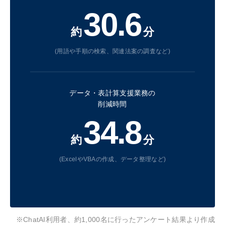
30.6
約
分
(用語や手順の検索、関連法案の調査など)
データ・表計算支援業務の
削減時間
34.8
約
分
(ExcelやVBAの作成、データ整理など)
※ChatAI利用者、約1,000名に行ったアンケート結果より作成